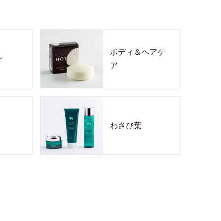
ボディ＆ヘアケ
ン
ア
わさび葉