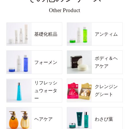
Other Product
基礎化粧品
アンティム
ボディ＆ヘ
フォーメン
アケア
リフレッシ
クレンジン
ュウォータ
グシート
ー
ヘアケア
わさび葉