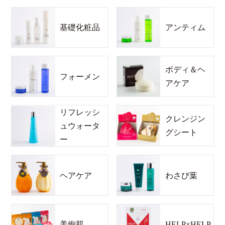
基礎化粧品
アンティム
ボディ＆ヘ
フォーメン
アケア
リフレッシ
クレンジン
ュウォータ
グシート
ー
ヘアケア
わさび葉
美絢肌
HELP×HELP