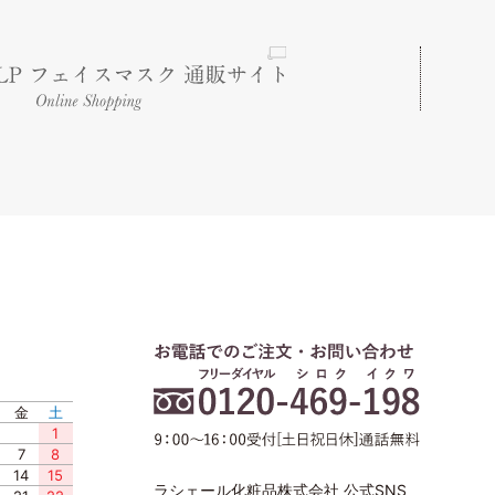
金
土
1
7
8
14
15
ラシェール化粧品株式会社 公式SNS