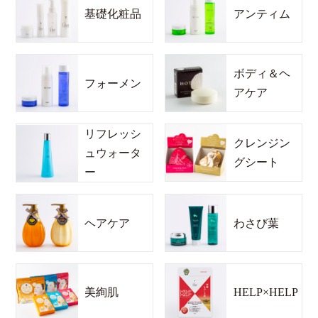
基礎化粧品
アンティム
ボディ＆ヘ
フォーメン
アケア
リフレッシ
クレンジン
ュウォータ
グシート
ー
ヘアケア
わさび葉
美絢肌
HELP×HELP