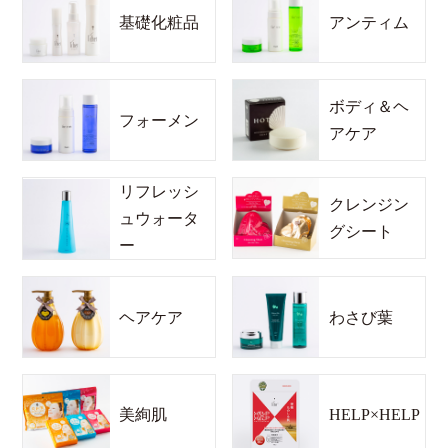
基礎化粧品
アンティム
ボディ＆ヘ
フォーメン
アケア
リフレッシ
クレンジン
ュウォータ
グシート
ー
ヘアケア
わさび葉
美絢肌
HELP×HELP