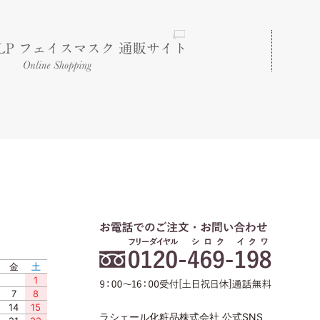
金
土
1
7
8
14
15
ラシェール化粧品株式会社 公式SNS