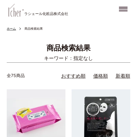
Me
ラシェール化粧品株式会社
ホーム
商品検索結果
商品検索結果
キーワード：指定なし
全75商品
おすすめ順
価格順
新着順